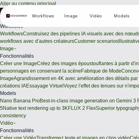
Aller au contenu principal
Workflows
Image
Vidéo
Models
Workflows
Workflows
Workflows
Construisez des pipelines IA visuels avec des nœud
workflows avec d'autres créateurs
Customer scenarios
Illustrat
Image
Fonctionnalités
Créer une Image
Créez des images époustouflantes à partir d'ins
personnages en conservant la scène
Fabrique de Mode
Conceve
Image
Agrandissement en 4K avec amélioration des détails par
créations IA
Essayage Virtuel
Voyez l'effet des tenues sur n'imp
Models
Nano Banana Pro
Best-in-class image generation on Gemini 3 
5
Native text rendering up to 3K
FLUX 2 Flex
Superior typography
consistency
Vidéo
Fonctionnalités
Créer une Vidéo
Transformez texte et images en clips vidéo
Cré