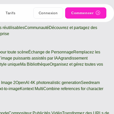
Tarifs
Connexion
Commencer
 réutilisables
Communauté
Découvrez et partagez des
rprise
pour toute scène
Échange de Personnage
Remplacez les
 d'image puissants assistés par IA
Agrandissement
tyle unique
Ma Bibliothèque
Organisez et gérez toutes vos
 Image 2
OpenAI 4K photorealistic generation
Seedream
xt-to-image
Kontext Multi
Combine references for character
 mode
Compositeur Publicités Vidéo
Transformez des URLs de