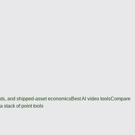
osts, and shipped-asset economics
Best AI video tools
Compare
 stack of point tools