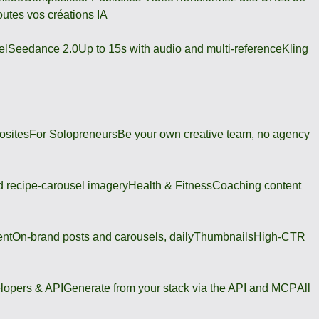
outes vos créations IA
el
Seedance 2.0
Up to 15s with audio and multi-reference
Kling
osites
For Solopreneurs
Be your own creative team, no agency
 recipe-carousel imagery
Health & Fitness
Coaching content
ent
On-brand posts and carousels, daily
Thumbnails
High-CTR
lopers & API
Generate from your stack via the API and MCP
All