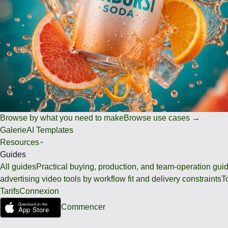
Browse by what you need to make
Browse use cases →
Galerie
AI Templates
Resources
Guides
All guides
Practical buying, production, and team-operation gui
advertising video tools by workflow fit and delivery constraints
T
Tarifs
Connexion
Commencer