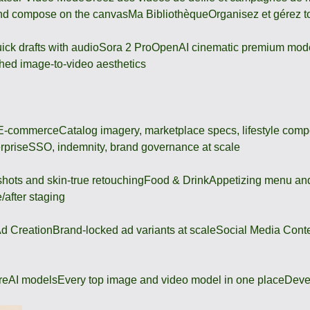
and compose on the canvas
Ma Bibliothèque
Organisez et gérez t
ick drafts with audio
Sora 2 Pro
OpenAI cinematic premium mod
hed image-to-video aesthetics
 E-commerce
Catalog imagery, marketplace specs, lifestyle comp
rprise
SSO, indemnity, brand governance at scale
shots and skin-true retouching
Food & Drink
Appetizing menu and
/after staging
d Creation
Brand-locked ad variants at scale
Social Media Cont
re
AI models
Every top image and video model in one place
Deve