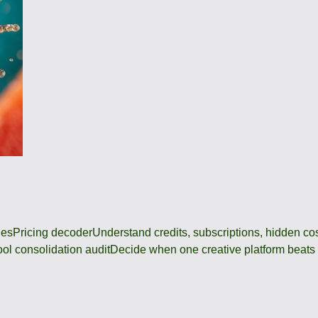
des
Pricing decoder
Understand credits, subscriptions, hidden c
ool consolidation audit
Decide when one creative platform beats a