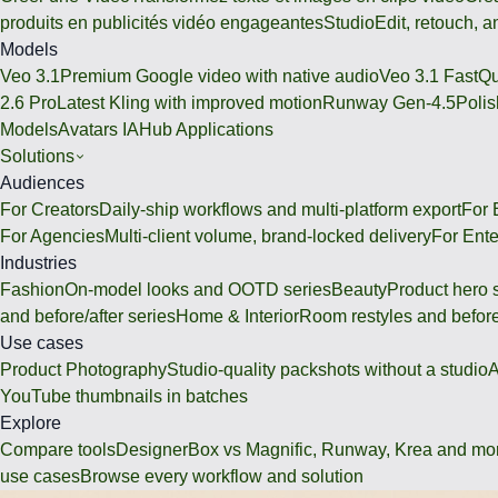
produits en publicités vidéo engageantes
Studio
Edit, retouch, 
Models
Veo 3.1
Premium Google video with native audio
Veo 3.1 Fast
Qu
2.6 Pro
Latest Kling with improved motion
Runway Gen-4.5
Polis
Models
Avatars IA
Hub Applications
Solutions
Audiences
For Creators
Daily-ship workflows and multi-platform export
For
For Agencies
Multi-client volume, brand-locked delivery
For Ente
Industries
Fashion
On-model looks and OOTD series
Beauty
Product hero 
and before/after series
Home & Interior
Room restyles and before
Use cases
Product Photography
Studio-quality packshots without a studio
A
YouTube thumbnails in batches
Explore
Compare tools
DesignerBox vs Magnific, Runway, Krea and mo
use cases
Browse every workflow and solution