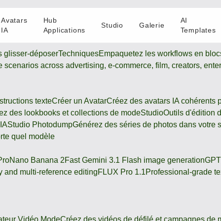
Avatars
Hub
AI
Studio
Galerie
IA
Applications
Templates
s glisser-déposer
Techniques
Empaquetez les workflows en blocs
ive scenarios across advertising, e-commerce, film, creators, ente
tructions texte
Créer un Avatar
Créez des avatars IA cohérents 
z des lookbooks et collections de mode
Studio
Outils d'édition
 IA
Studio Photodump
Générez des séries de photos dans votre s
orte quel modèle
Pro
Nano Banana 2
Fast Gemini 3.1 Flash image generation
GPT
 and multi-reference editing
FLUX Pro 1.1
Professional-grade te
ateur Vidéo Mode
Créez des vidéos de défilé et campagnes de